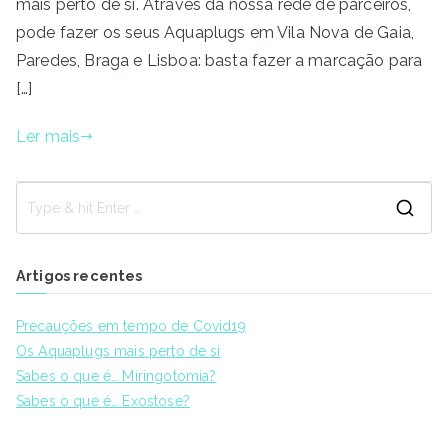
mais perto de si. Através da nossa rede de parceiros,
pode fazer os seus Aquaplugs em Vila Nova de Gaia,
Paredes, Braga e Lisboa: basta fazer a marcação para
[…]
Ler mais
S
e
a
Artigos recentes
r
c
Precauções em tempo de Covid19
h
Os Aquaplugs mais perto de si
f
Sabes o que é… Miringotomia?
o
Sabes o que é… Exostose?
r
: