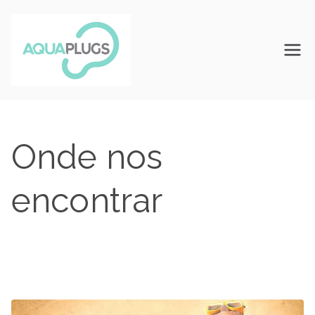
Saltar
para
o
Aquaplugs
Tampões de ouvido à medida
conteúdo
Onde nos
encontrar